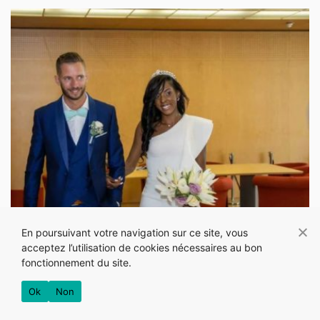
TÉMOIGNAGES
En poursuivant votre navigation sur ce site, vous
acceptez l’utilisation de cookies nécessaires au bon
PORTRAIT : Mickaëla, vie de mère
fonctionnement du site.
célibataire à vie de reine
Ok
Non
Nous vous avons présenté Mickaëla le mois dernier. Lors de