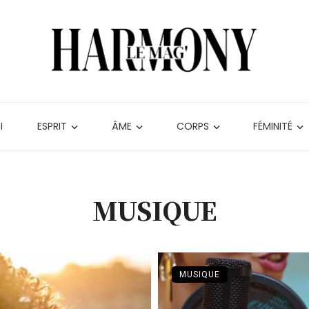
I
ESPRIT
ÂME
CORPS
FÉMINITÉ
MUSIQUE
MUSIQUE