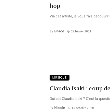
hop
Via cet artiste, je vous fais découvrir
...
Grace
By
22 février 2021
MUSIQUE
Claudia Isaki : coup d
Qui est Claudia Isaki ? C’est la questi
Nicole
By
15 octobre 2020