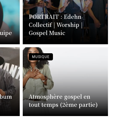
PORTRAIT : Edehn
Collectif | Worship |
quipe
Gospel Music
MUSIQUE
lbum
Atmosphère gospel en
tout temps (2ème partie)