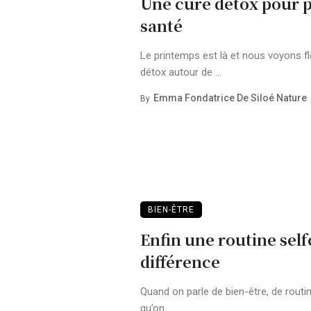
Une cure détox pour p
santé
Le printemps est là et nous voyons f
détox autour de ...
Emma Fondatrice De Siloé Nature
By
BIEN-ÊTRE
Enfin une routine selfc
différence
Quand on parle de bien-être, de routin
qu’on ...