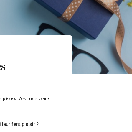
es
s pères
c’est une vraie
eur fera plaisir ?