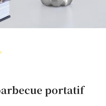
ci
barbecue portatif