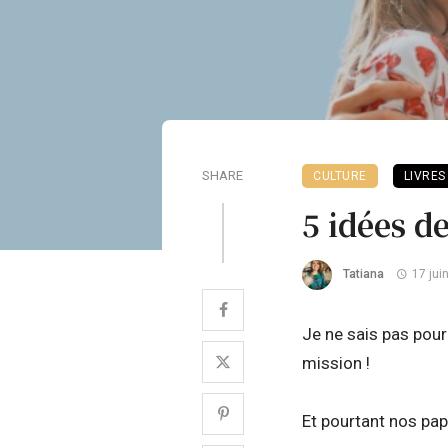
SHARE
CULTURE
LIVRES
5 idées d
Tatiana
17 jui
Je ne sais pas pou
mission !
Et pourtant nos pap