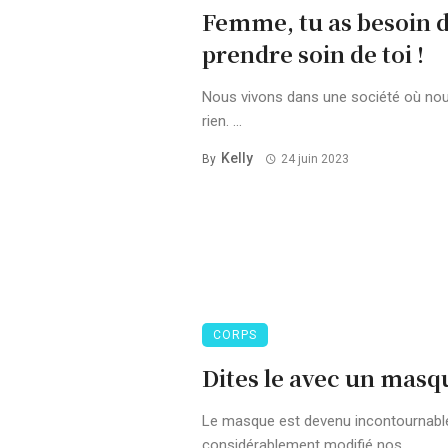
Femme, tu as besoin d
prendre soin de toi !
Nous vivons dans une société où nou
rien. ...
Kelly
By
24 juin 2023
CORPS
Dites le avec un masq
Le masque est devenu incontournable 
considérablement modifié nos ...